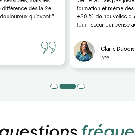
es sensibles, mais les
“Je ne voulais pas just
e différence dès la 2e
formation et même des 
 douloureux qu’avant.”
+30 % de nouvelles cli
fournisseur qui pense a
Claire Dubois
Lyon
 questions
fréque