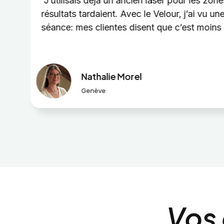
er
“J’utilisais déjà un ancien laser pour les zon
résultats tardaient. Avec le Velour, j’ai vu un
séance: mes clientes disent que c’est moins
Nathalie Morel
Genève
Vos