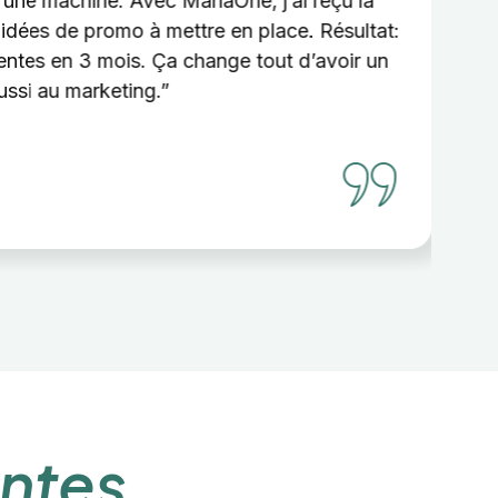
e une machine. Avec ManaOne, j’ai reçu la
“J
idées de promo à mettre en place. Résultat:
Di
entes en 3 mois. Ça change tout d’avoir un
ra
ussi au marketing.”
ntes