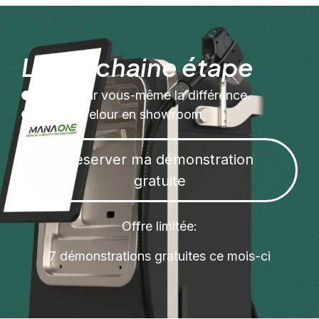
La prochaine étape
Voyez par vous-même la différence.
Testez Velour en showroom.
Réserver ma démonstration
gratuite
Offre limitée:
7 démonstrations gratuites ce mois-ci