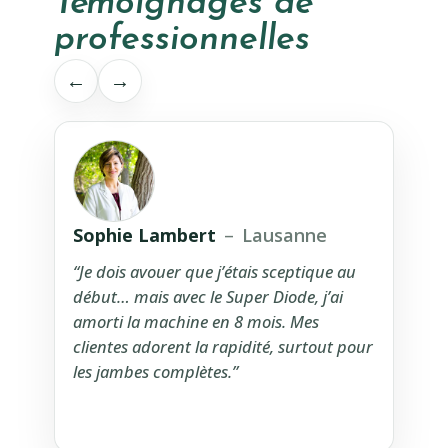
Témoignages de
professionnelles
←
→
Sophie Lambert
–
Lausanne
Nat
“Je dois avouer que j’étais sceptique au
“J’ut
début… mais avec le Super Diode, j’ai
zones
amorti la machine en 8 mois. Mes
tarda
clientes adorent la rapidité, surtout pour
diffé
les jambes complètes.”
dise
qu’a