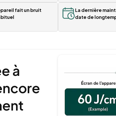
pareil fait un bruit
La dernière main
abituel
date de longtem
ée à
 encore
ment