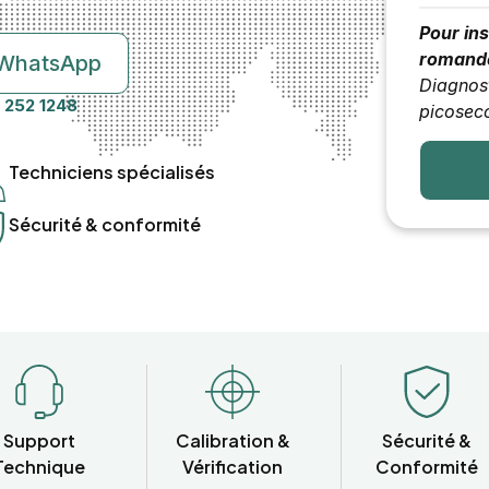
Pour ins
romand
r WhatsApp
Diagnost
 252 1248
picosec
Techniciens spécialisés
Sécurité & conformité
Support
Calibration &
Sécurité &
Technique
Vérification
Conformité