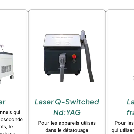
er
Laser Q-Switched
L
Nd:YAG
fr
nnels qui
picoseconde
Pour les appareils utilisés
Pour le
ts, le
dans le détatouage
qui utilis
ertains