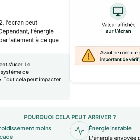
, l’écran peut
Cependant, l’énergie
 parfaitement à ce que
nt s'user. Le
e système de
. Tout cela peut impacter
POURQUOI CELA PEUT ARRIVER ?
roidissement moins
Énergie instable
icace
L'énergie envoyée 