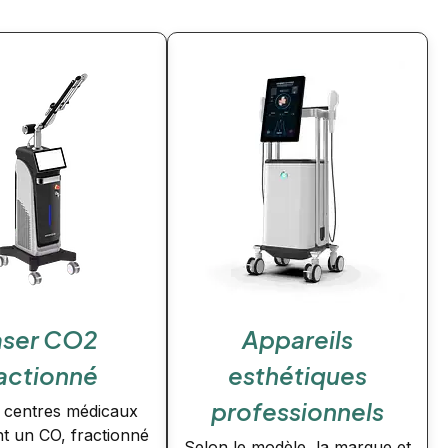
aser CO2
Appareils
actionné
esthétiques
professionnels
s centres médicaux
ent un CO, fractionné
Selon le modèle, la marque et