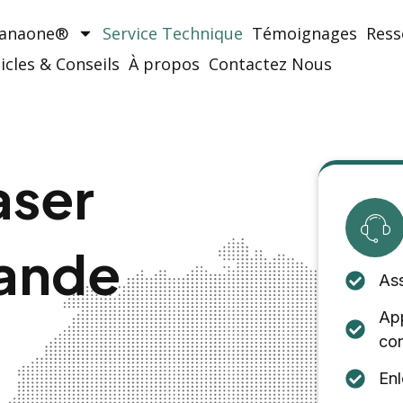
Manaone®
Service Technique
Témoignages
Ress
icles & Conseils
À propos
Contactez Nous
aser
mande
Ass
App
con
Enl