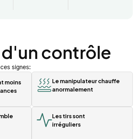
 d'un contrôle
ces signes:
Le manipulateur chauffe
nt moins
anormalement
éances
emble
Les tirs sont
irréguliers