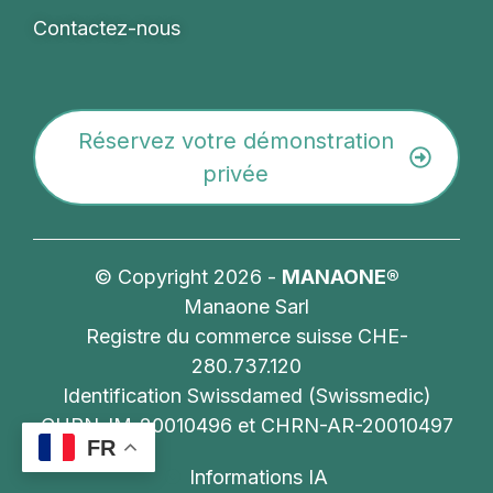
Contactez-nous
Réservez votre démonstration
privée
© Copyright 2026 -
MANAONE®
Manaone Sarl
Registre du commerce suisse
CHE-
280.737.120
Identification Swissdamed (Swissmedic)
CHRN-IM-20010496 et CHRN-AR-20010497
FR
Informations IA