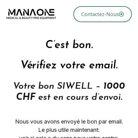
Contactez-Nous
C’est
bon.
Vérifiez
votre
email.
Votre bon SIWELL –
1000
CHF
est en cours d’envoi.​
Nous
vous
avons
envoyé
le
bon
par
email.
Le
plus
utile
maintenant: