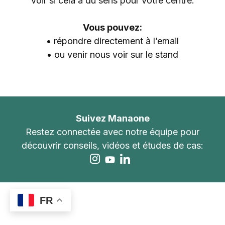
voir
si
cela
a
du
sens
pour
votre
centre.
Vous
pouvez:
•
répondre
directement
à
l’email
•
ou
venir
nous
voir
sur
le
stand
Suivez Manaone
Restez connectée avec notre équipe pour
découvrir conseils, vidéos et études de cas:
FR