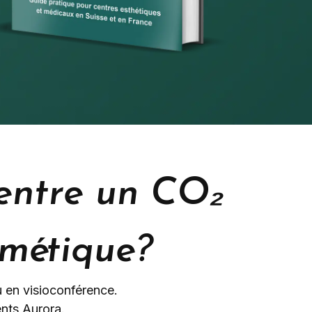
 entre un CO₂
smétique?
en visioconférence.
ents Aurora.